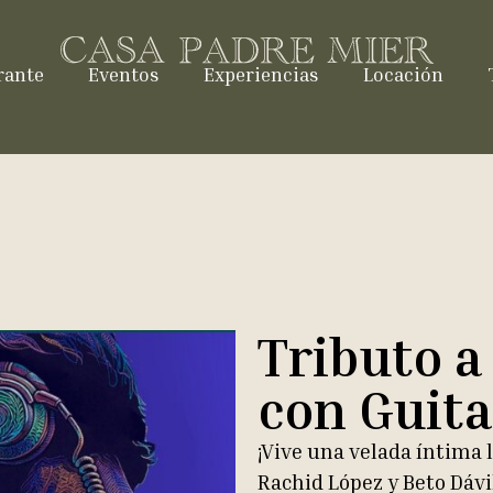
rante
Eventos
Experiencias
Locación
Tributo a
con Guita
¡Vive una velada íntima 
Rachid López y Beto Dávil